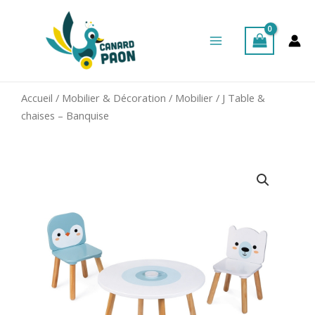
Aller
Main
au
Menu
contenu
Accueil
/
Mobilier & Décoration
/
Mobilier
/ J Table &
chaises – Banquise