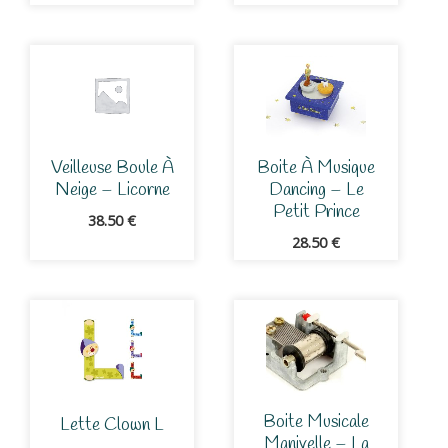
Veilleuse Boule À
Boite À Musique
Neige – Licorne
Dancing – Le
Petit Prince
38.50
€
28.50
€
Boite Musicale
Lette Clown L
Manivelle – La