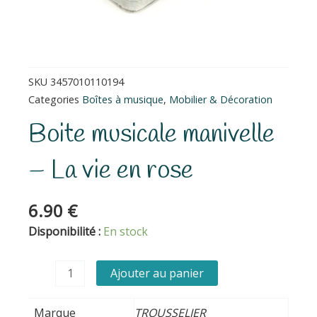
SKU
3457010110194
Categories
Boîtes à musique
,
Mobilier & Décoration
Boite musicale manivelle
– La vie en rose
6.90
€
quantité
Disponibilité :
En stock
de
Boite
Ajouter au panier
musicale
manivelle
Marque
TROUSSELIER