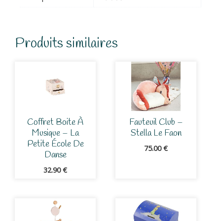
-
La
vie
en
Produits similaires
rose
Coffret Boite À
Fauteuil Club –
Musique – La
Stella Le Faon
Petite École De
75.00
€
Danse
32.90
€