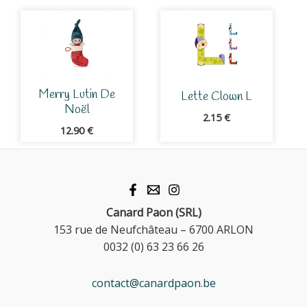
Merry Lutin De
Lette Clown L
Noël
2.15
€
12.90
€
Canard Paon (SRL)
153 rue de Neufchâteau – 6700 ARLON
0032 (0) 63 23 66 26
contact@canardpaon.be