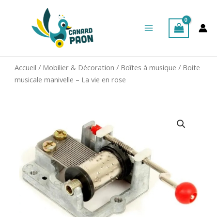
Aller
Main
au
Menu
contenu
Accueil
/
Mobilier & Décoration
/
Boîtes à musique
/ Boite
musicale manivelle – La vie en rose