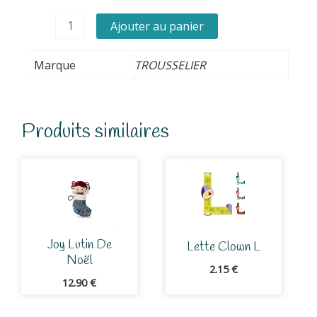
de
Boite
Ajouter au panier
musicale
manivelle
Marque
TROUSSELIER
-
Harry
Potter
Produits similaires
Joy Lutin De
Lette Clown L
Noël
2.15
€
12.90
€