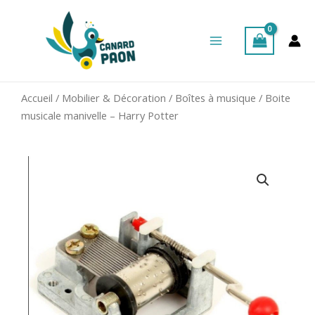
Aller
Main
au
Menu
contenu
Accueil
/
Mobilier & Décoration
/
Boîtes à musique
/ Boite
musicale manivelle – Harry Potter