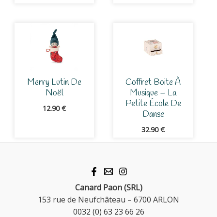
Merry Lutin De
Coffret Boite À
Noël
Musique – La
Petite École De
12.90
€
Danse
32.90
€
Canard Paon (SRL)
153 rue de Neufchâteau – 6700 ARLON
0032 (0) 63 23 66 26