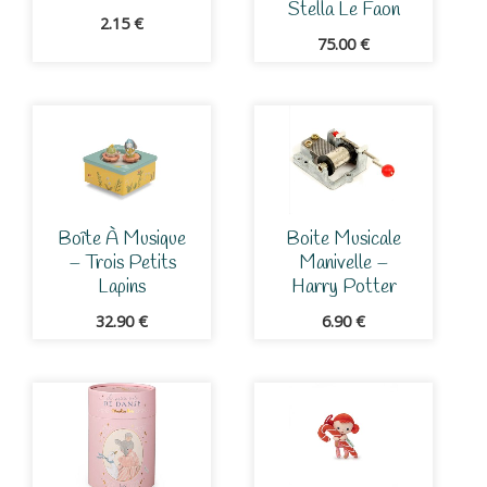
Stella Le Faon
2.15
€
75.00
€
Boîte À Musique
Boite Musicale
– Trois Petits
Manivelle –
Lapins
Harry Potter
32.90
€
6.90
€