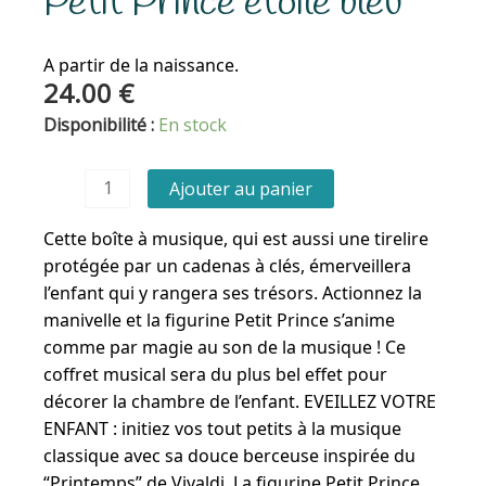
Petit Prince étoile bleu
A partir de la naissance.
24.00
€
quantité
Disponibilité :
En stock
de
Tirelire
Ajouter au panier
musical
-
Cette boîte à musique, qui est aussi une tirelire
Le
protégée par un cadenas à clés, émerveillera
Petit
l’enfant qui y rangera ses trésors. Actionnez la
Prince
manivelle et la figurine Petit Prince s’anime
étoile
comme par magie au son de la musique ! Ce
bleu
coffret musical sera du plus bel effet pour
décorer la chambre de l’enfant. EVEILLEZ VOTRE
ENFANT : initiez vos tout petits à la musique
classique avec sa douce berceuse inspirée du
“Printemps” de Vivaldi. La figurine Petit Prince