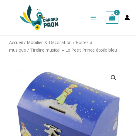
Aller
Main
au
Menu
contenu
Accueil
/
Mobilier & Décoration
/
Boîtes à
musique
/ Tirelire musical – Le Petit Prince étoile bleu