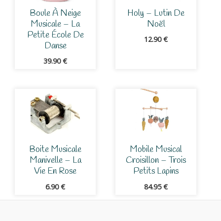
Boule À Neige
Holy – Lutin De
Musicale – La
Noël
Petite École De
12.90
€
Danse
39.90
€
Boite Musicale
Mobile Musical
Manivelle – La
Croisillon – Trois
Vie En Rose
Petits Lapins
6.90
€
84.95
€