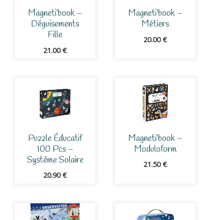
Magneti’book –
Magneti’book –
Déguisements
Métiers
Fille
20.00
€
21.00
€
Puzzle Éducatif
Magneti’book –
100 Pcs –
Moduloform
Système Solaire
21.50
€
20.90
€