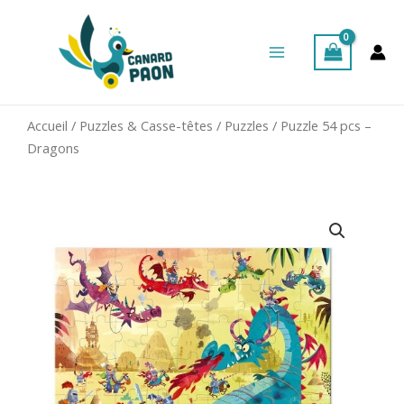
Aller
Main
au
Menu
contenu
Accueil
/
Puzzles & Casse-têtes
/
Puzzles
/ Puzzle 54 pcs –
Dragons