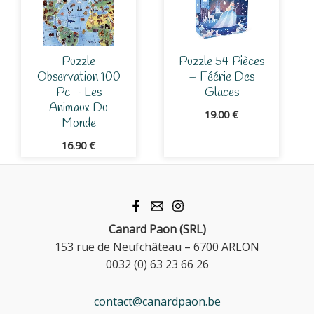
Puzzle
Puzzle 54 Pièces
Observation 100
– Féérie Des
Pc – Les
Glaces
Animaux Du
19.00
€
Monde
16.90
€
Canard Paon (SRL)
153 rue de Neufchâteau – 6700 ARLON
0032 (0) 63 23 66 26
contact@canardpaon.be