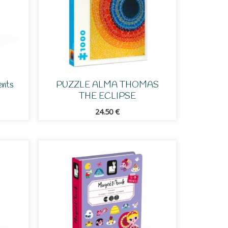
ents
PUZZLE ALMA THOMAS
THE ECLIPSE
24.50
€