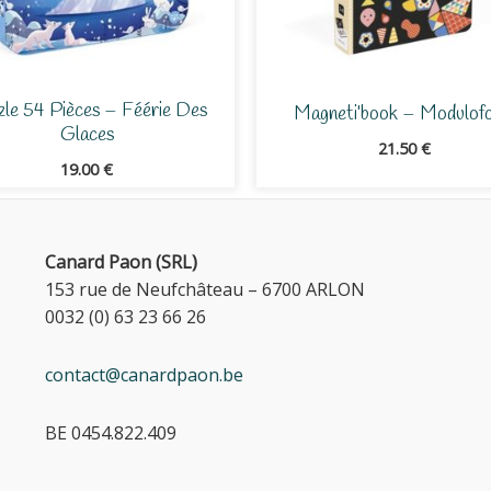
le 54 Pièces – Féérie Des
Magneti’book – Modulof
Glaces
21.50
€
19.00
€
Canard Paon (SRL)
153 rue de Neufchâteau – 6700 ARLON
0032 (0) 63 23 66 26
contact@canardpaon.be
BE 0454.822.409