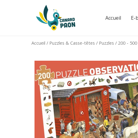
Aller
au
Accueil
E-
contenu
Accueil
/
Puzzles & Casse-têtes
/
Puzzles
/
200 - 500