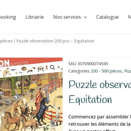
booking
Librairie
Nos services
Catalogue
N
 pièces
/ Puzzle observation 200 pcs – Equitation
SKU
3070900074545
Categories
200 - 500 pièces
,
Puz
Puzzle observ
Equitation
Commencez par assembler le
retrouver les éléments de la 