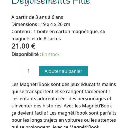
Déguisements Fille
A partir de 3 ans à 6 ans
Dimensions : 19 x 4 x 26 cm
Contenu : 1 boite en carton magnétique, 46
magnets et de 8 cartes
21.00
€
quantité
Disponibilité :
En stock
de
Magneti'book
Ajouter au panier
-
Déguisements
Les Magnéti’Book sont des jeux éducatifs malins
Fille
qui se transportent et se rangent facilement !
Les enfants adorent créer des personnages et
s’inventer des histoires. Avec les Magnéti’Book
ça devient facile ! Les magnéti’book sont parfaits
pour les longs trajets en voitures ou les attentes
qui se prolongent. Avec ce Magnéti’Book