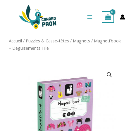
Aller
Main
au
Menu
contenu
Accueil
/
Puzzles & Casse-têtes
/
Magnets
/ Magneti’book
– Déguisements Fille