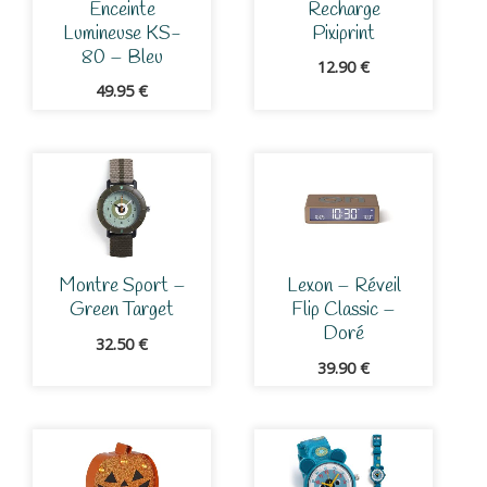
Enceinte
Recharge
Lumineuse KS-
Pixiprint
80 – Bleu
12.90
€
49.95
€
Montre Sport –
Lexon – Réveil
Green Target
Flip Classic –
Doré
32.50
€
39.90
€