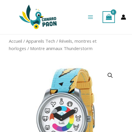
Aller
Main
au
Menu
contenu
Accueil
/
Appareils Tech
/
Réveils, montres et
horloges
/ Montre animaux Thunderstorm