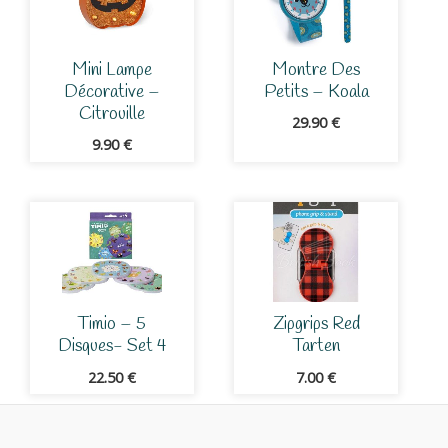
Mini Lampe
Montre Des
Décorative –
Petits – Koala
Citrouille
29.90
€
9.90
€
Timio – 5
Zipgrips Red
Disques- Set 4
Tarten
22.50
€
7.00
€