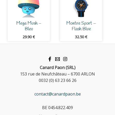
Mega Mush –
Montre Sport –
Bleu
Flash Blue
29.90
€
32.50
€
Canard Paon (SRL)
153 rue de Neufchâteau – 6700 ARLON
0032 (0) 63 23 66 26
contact@canardpaon.be
BE 0454.822.409