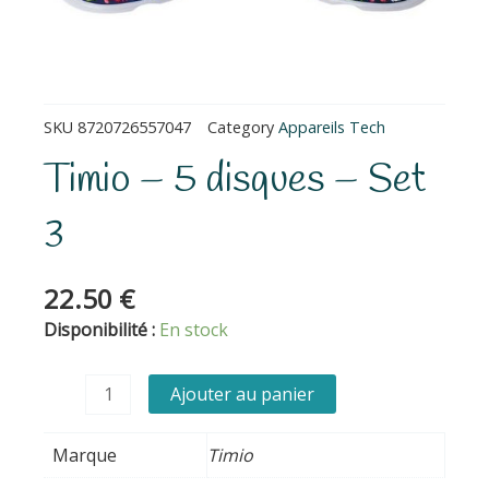
SKU
8720726557047
Category
Appareils Tech
Timio – 5 disques – Set
3
22.50
€
quantité
Disponibilité :
En stock
de
Timio
Ajouter au panier
-
5
Marque
Timio
disques