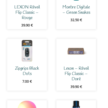
LEXON Réveil
Montre Digitale
Flip Classic –
– Green Snakes
Rouge
32.50
€
39.90
€
Zipgrips Black
Lexon – Réveil
Dots
Flip Classic –
Doré
7.00
€
39.90
€