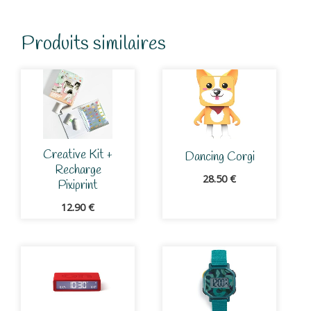
-
Set
3
Produits similaires
Creative Kit +
Dancing Corgi
Recharge
28.50
€
Pixiprint
12.90
€