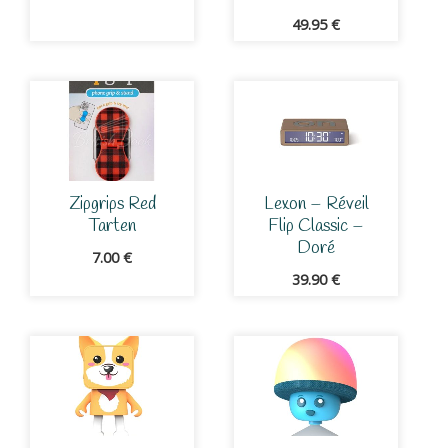
49.95
€
Zipgrips Red
Lexon – Réveil
Tarten
Flip Classic –
Doré
7.00
€
39.90
€