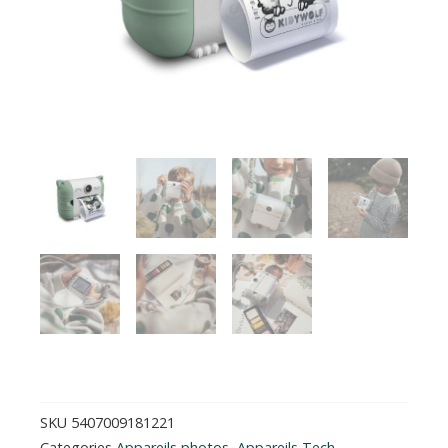
SKU
5407009181221
Categories
Appareils photos
,
Appareils Tech