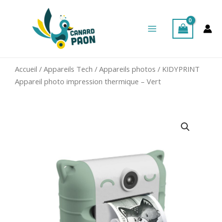
Aller
Main
au
Menu
contenu
Accueil
/
Appareils Tech
/
Appareils photos
/ KIDYPRINT
Appareil photo impression thermique – Vert