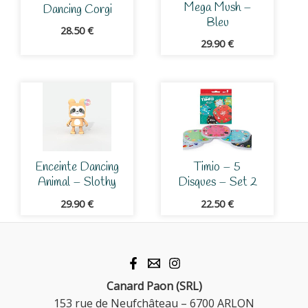
Mega Mush –
Dancing Corgi
Bleu
28.50
€
29.90
€
Enceinte Dancing
Timio – 5
Animal – Slothy
Disques – Set 2
29.90
€
22.50
€
Canard Paon (SRL)
153 rue de Neufchâteau – 6700 ARLON