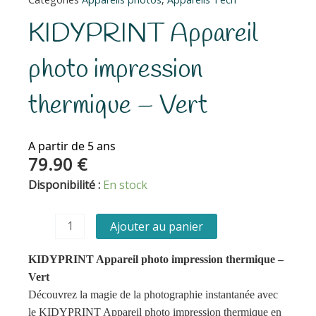
KIDYPRINT Appareil
photo impression
thermique – Vert
A partir de 5 ans
79.90
€
quantité
Disponibilité :
En stock
de
KIDYPRINT
Ajouter au panier
Appareil
photo
KIDYPRINT Appareil photo impression thermique –
impression
Vert
thermique
Découvrez la magie de la photographie instantanée avec
-
le KIDYPRINT Appareil photo impression thermique en