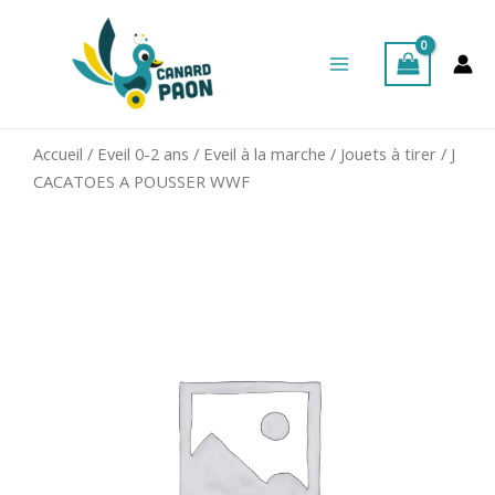
Aller
Main
au
Menu
contenu
Accueil
/
Eveil 0-2 ans
/
Eveil à la marche
/
Jouets à tirer
/ J
CACATOES A POUSSER WWF