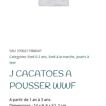
SKU
3700217386047
Categories
Eveil 0-2 ans
,
Eveil à la marche
,
Jouets à
tirer
J CACATOES A
POUSSER WWF
A partir de 1 an à 3 ans.
Dimensions : 14 x 9, 6 x 52, 2 cm