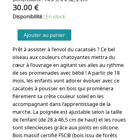
30.00
€
quantité
Disponibilité :
En stock
de
J
Ajouter au panier
CACATOES
A
Prêt à assister à l’envol du cacatoès ? Ce bel
POUSSER
oiseau aux couleurs chatoyantes mettra du
WWF
cœur à l’ouvrage en agitant ses ailes au rythme
de ses promenades avec bébé ! A partir de 18
mois, les enfants vont adorer évoluer avec ce
cacatoès à pousser en bois qui promènera
fièrement sa crête couleur soleil en les
accompagnant dans l’apprentissage de la
marche. La poignée est ajustable selon la taille
de l’enfant (de 28 à 46,5 cm de haut) et les roues
sont silencieuses grâce aux joints en silicone.
Bois massif certifié FSC® (bois issu de forêts