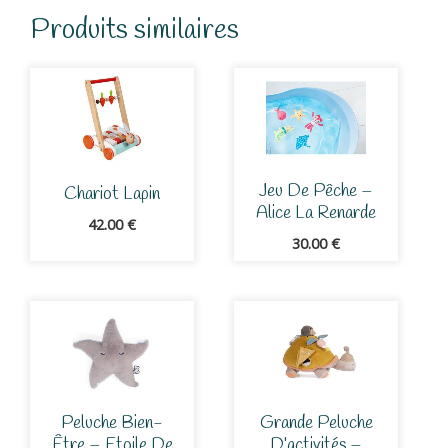
Produits similaires
Jeu De Pêche –
Chariot Lapin
Alice La Renarde
42.00
€
30.00
€
Peluche Bien-
Grande Peluche
Être – Etoile De
D’activités –