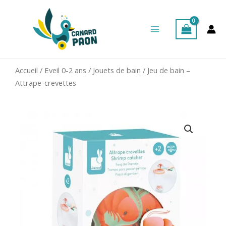
Aller
Main
au
Menu
contenu
Accueil
/
Eveil 0-2 ans
/
Jouets de bain
/ Jeu de bain –
Attrape-crevettes