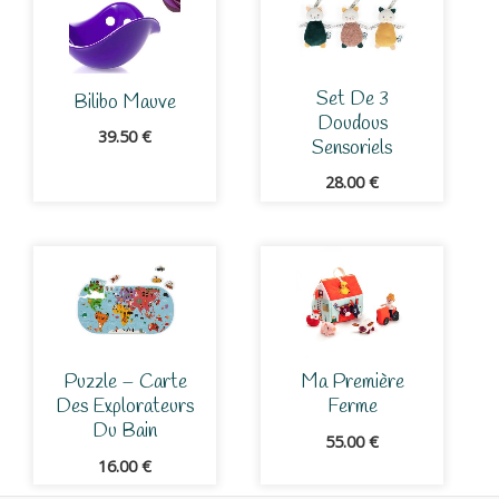
Set De 3
Bilibo Mauve
Doudous
39.50
€
Sensoriels
28.00
€
Puzzle – Carte
Ma Première
Des Explorateurs
Ferme
Du Bain
55.00
€
16.00
€