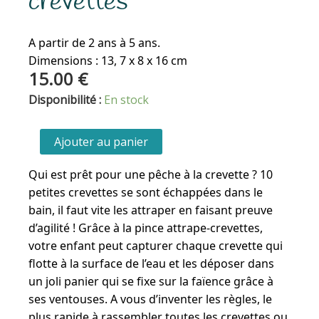
crevettes
A partir de 2 ans à 5 ans.
Dimensions : 13, 7 x 8 x 16 cm
15.00
€
quantité
Disponibilité :
En stock
de
Jeu
Ajouter au panier
de
bain
Qui est prêt pour une pêche à la crevette ? 10
-
petites crevettes se sont échappées dans le
Attrape-
bain, il faut vite les attraper en faisant preuve
crevettes
d’agilité ! Grâce à la pince attrape-crevettes,
votre enfant peut capturer chaque crevette qui
flotte à la surface de l’eau et les déposer dans
un joli panier qui se fixe sur la faïence grâce à
ses ventouses. A vous d’inventer les règles, le
plus rapide à rassembler toutes les crevettes ou