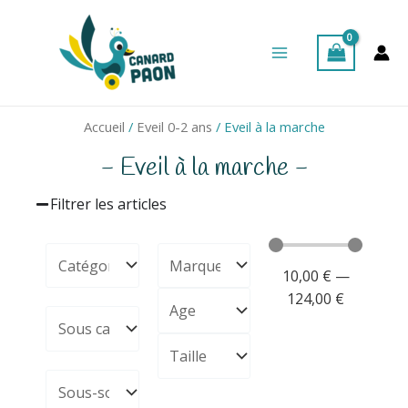
Aller
Main
au
Menu
contenu
Accueil
/
Eveil 0-2 ans
/ Eveil à la marche
- Eveil à la marche -
Filtrer les articles
10,00
€
—
124,00
€