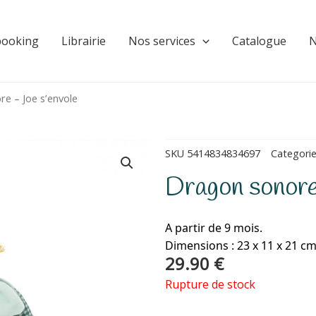
booking
Librairie
Nos services
Catalogue
N
e – Joe s’envole
SKU
5414834834697
Categori
Dragon sonore
A partir de 9 mois.
Dimensions : 23 x 11 x 21 c
29.90
€
Rupture de stock