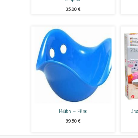
35.00
€
Bilibo – Bleu
Jeu
39.50
€