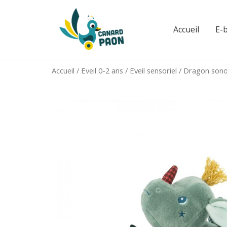
Aller
au
Accueil
E-
contenu
Accueil
/
Eveil 0-2 ans
/
Eveil sensoriel
/ Dragon sonor