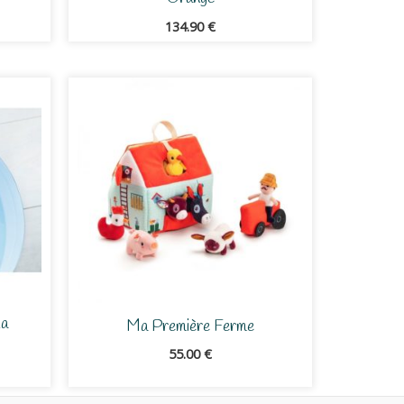
134.90
€
La
Ma Première Ferme
55.00
€