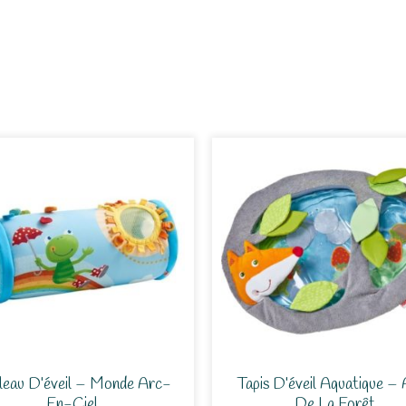
leau D’éveil – Monde Arc-
Tapis D’éveil Aquatique – 
En-Ciel
De La Forêt