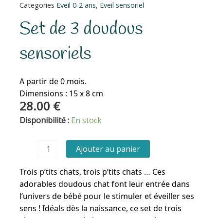
Categories
Eveil 0-2 ans
,
Eveil sensoriel
Set de 3 doudous
sensoriels
A partir de 0 mois.
Dimensions : 15 x 8 cm
28.00
€
quantité
Disponibilité :
En stock
de
Set
Ajouter au panier
de
3
Trois p’tits chats, trois p’tits chats … Ces
doudous
adorables doudous chat font leur entrée dans
sensoriels
l’univers de bébé pour le stimuler et éveiller ses
sens ! Idéals dès la naissance, ce set de trois