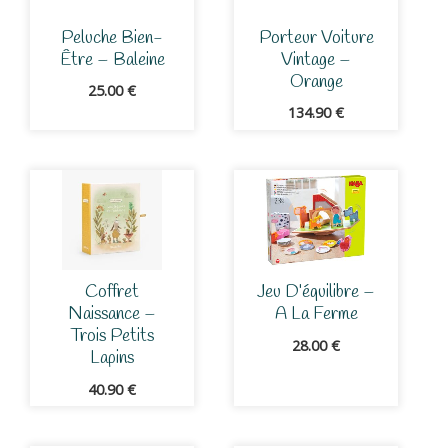
Peluche Bien-
Porteur Voiture
Être – Baleine
Vintage –
Orange
25.00
€
134.90
€
Coffret
Jeu D’équilibre –
Naissance –
A La Ferme
Trois Petits
28.00
€
Lapins
40.90
€