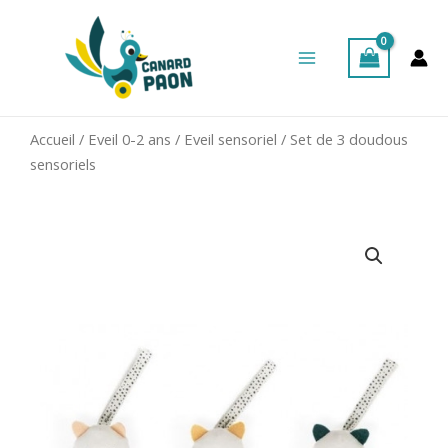
Aller
Main
au
Menu
contenu
Accueil
/
Eveil 0-2 ans
/
Eveil sensoriel
/ Set de 3 doudous
sensoriels