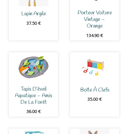
Porteur Voiture
Lapin Argile
Vintage –
37.50
€
Orange
134.90
€
Tapis D’éveil
Boîte À Clefs
Aquatique – Amis
35.00
€
De La Forêt
36.00
€