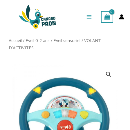
Aller
Main
au
Menu
contenu
Accueil
/
Eveil 0-2 ans
/
Eveil sensoriel
/ VOLANT
D’ACTIVITES