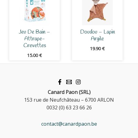
Jeu De Bain –
Doudou – Lapin
Attrape-
Argile
Crevettes
19.90
€
15.00
€
Canard Paon (SRL)
153 rue de Neufchâteau – 6700 ARLON
0032 (0) 63 23 66 26
contact@canardpaon.be