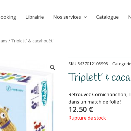
booking
Librairie
Nos services
Catalogue
N
 ans
/ Triplett’ & cacahouèt’
SKU
3437012108993
Categori
Triplett’ & cac
Retrouvez Cornichonchon, To
dans un match de folie !
12.50
€
Rupture de stock