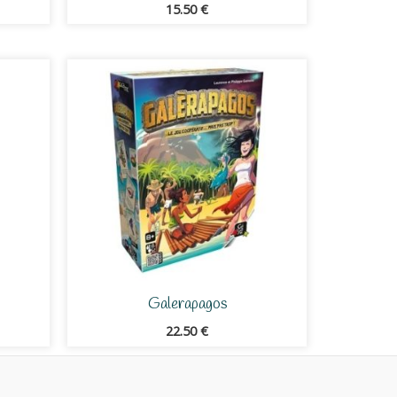
15.50
€
Galerapagos
22.50
€