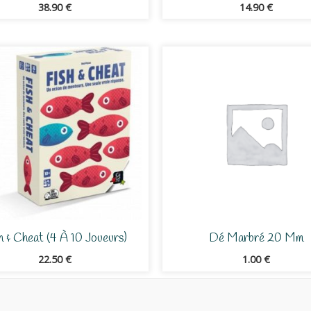
38.90
€
14.90
€
h & Cheat (4 À 10 Joueurs)
Dé Marbré 20 Mm
22.50
€
1.00
€