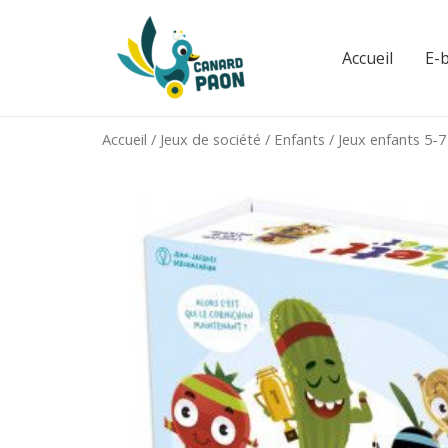
Aller
au
Accueil
E-
contenu
Accueil
/
Jeux de société
/
Enfants
/
Jeux enfants 5-7