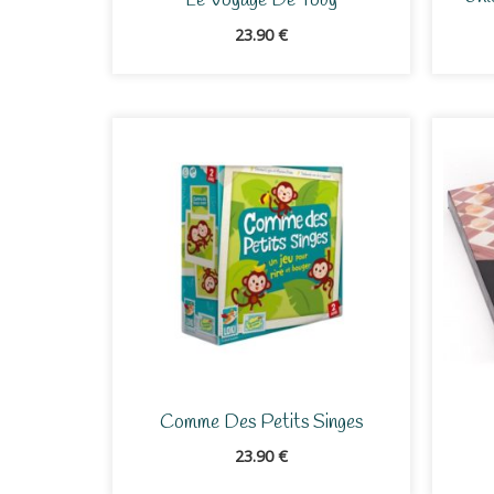
Le Voyage De Toby
23.90
€
Comme Des Petits Singes
23.90
€