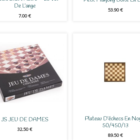
Petit Mahjong Boite En 
De L’ange
53.90
€
7.00
€
Plateau D’échecs En No
JS JEU DE DAMES
50/450/13
32.50
€
89.50
€