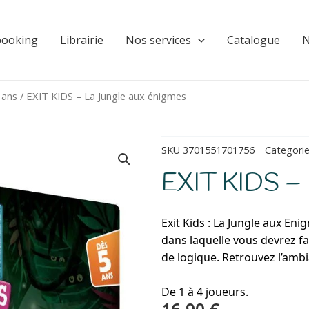
booking
Librairie
Nos services
Catalogue
N
 ans
/ EXIT KIDS – La Jungle aux énigmes
SKU
3701551701756
Categori
EXIT KIDS – L
Exit Kids : La Jungle aux En
dans laquelle vous devrez fa
de logique. Retrouvez l’ambi
De 1 à 4 joueurs.