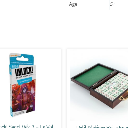
Age
5+
ock! Short Adv. 3 – Le Vol