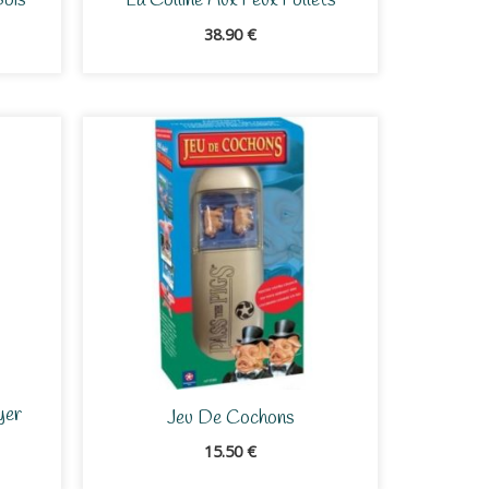
Bois
La Colline Aux Feux Follets
38.90
€
yer
Jeu De Cochons
15.50
€