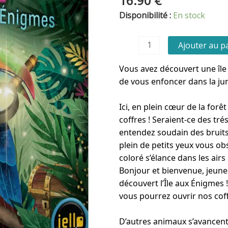
16.90
€
quantité
Disponibilité :
En stock
de
EXIT
Ajouter au p
KIDS
-
Vous avez découvert une île 
La
de vous enfoncer dans la jun
Jungle
aux
Ici, en plein cœur de la for
énigmes
coffres ! Seraient-ce des tr
entendez soudain des bruit
plein de petits yeux vous ob
coloré s’élance dans les airs 
Bonjour et bienvenue, jeunes
découvert l’Île aux Énigmes
vous pourrez ouvrir nos coff
D’autres animaux s’avancent