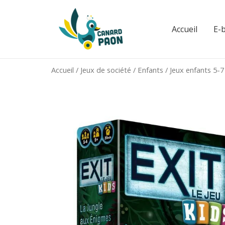
Aller
au
Accueil
E-
contenu
Accueil
/
Jeux de société
/
Enfants
/
Jeux enfants 5-7