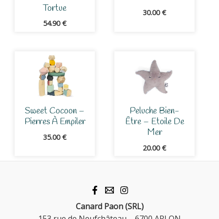
Tortue
30.00
€
54.90
€
Sweet Cocoon –
Peluche Bien-
Pierres À Empiler
Être – Etoile De
Mer
35.00
€
20.00
€
Canard Paon (SRL)
153 rue de Neufchâteau – 6700 ARLON