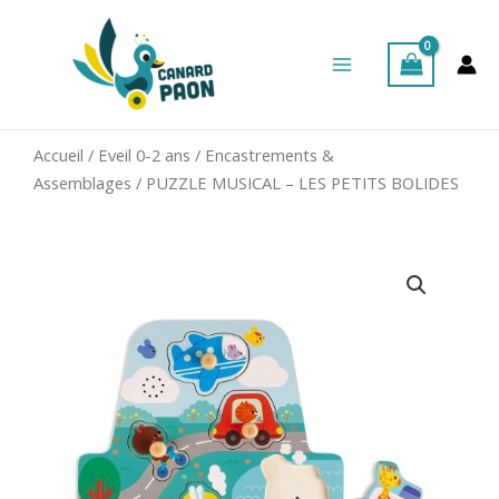
Aller
Main
au
Menu
contenu
Accueil
/
Eveil 0-2 ans
/
Encastrements &
Assemblages
/ PUZZLE MUSICAL – LES PETITS BOLIDES