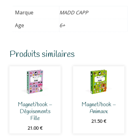
Marque
MADD CAPP
Age
6+
Produits similaires
Magneti’book –
Magneti’book –
Déguisements
Animaux
Fille
21.50
€
21.00
€