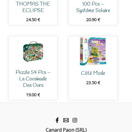
THOMAS THE
100 Pcs –
ECLIPSE
Système Solaire
24.50
€
20.90
€
Puzzle 54 Pcs –
Côté Mode
La Cousinade
23.50
€
Des Ours
19.00
€
Canard Paon (SRL)