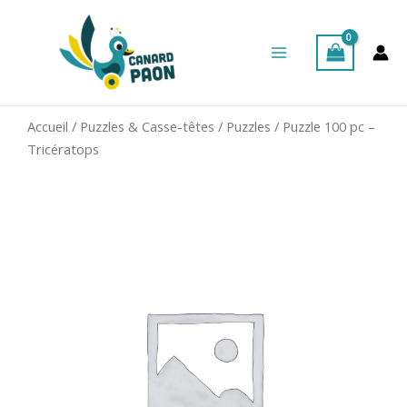
Aller
Main
au
Menu
contenu
Accueil
/
Puzzles & Casse-têtes
/
Puzzles
/ Puzzle 100 pc –
Tricératops