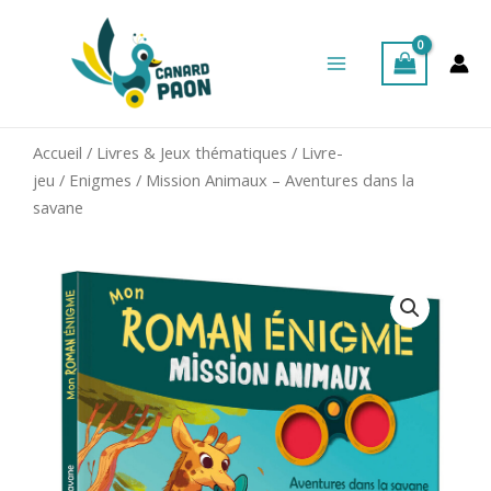
Aller
Main
au
Menu
contenu
Accueil
/
Livres & Jeux thématiques
/
Livre-
jeu
/
Enigmes
/ Mission Animaux – Aventures dans la
savane