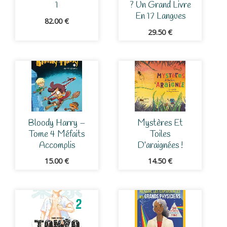
1
? Un Grand Livre
En 17 Langues
82.00
€
29.50
€
Bloody Harry –
Mystères Et
Tome 4 Méfaits
Toiles
Accomplis
D’araignées !
15.00
€
14.50
€