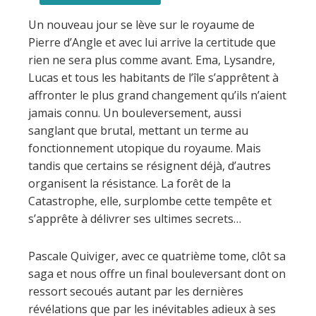
Royaume
de
Un nouveau jour se lève sur le royaume de
Pierre
Pierre d’Angle et avec lui arrive la certitude que
d'Angle
rien ne sera plus comme avant. Ema, Lysandre,
-
Lucas et tous les habitants de l’île s’apprêtent à
Livre
affronter le plus grand changement qu’ils n’aient
4
jamais connu. Un bouleversement, aussi
-
sanglant que brutal, mettant un terme au
Tome
fonctionnement utopique du royaume. Mais
4
tandis que certains se résignent déjà, d’autres
organisent la résistance. La forêt de la
Catastrophe, elle, surplombe cette tempête et
s’apprête à délivrer ses ultimes secrets…
Pascale Quiviger, avec ce quatrième tome, clôt sa
saga et nous offre un final bouleversant dont on
ressort secoués autant par les dernières
révélations que par les inévitables adieux à ses