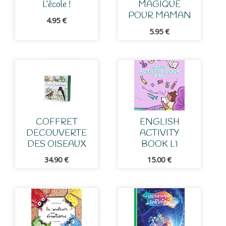
L’école !
MAGIQUE
POUR MAMAN
4.95
€
5.95
€
COFFRET
ENGLISH
DECOUVERTE
ACTIVITY
DES OISEAUX
BOOK L1
34.90
€
15.00
€