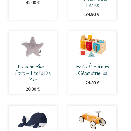
42.00
€
Lapins
34.90
€
Peluche Bien-
Boîte À Formes
Être – Etoile De
Géométriques
Mer
24.50
€
20.00
€