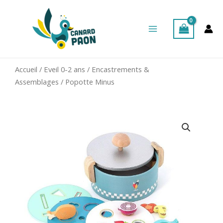
Aller
Main
au
Menu
contenu
Accueil
/
Eveil 0-2 ans
/
Encastrements &
Assemblages
/ Popotte Minus