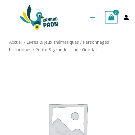
Aller
Main
au
Menu
contenu
Accueil
/
Livres & Jeux thématiques
/
Personnages
historiques
/ Petite & grande – Jane Goodall