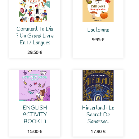
Comment Tu Dis
L’automne
? Un Grand Livre
9.95
€
En 17 Langues
29.50
€
ENGLISH
Hinterland : Le
ACTIVITY
Secret De
BOOK L1
Sanarshel
15.00
€
17.90
€