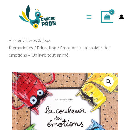
Aller
Main
au
Menu
contenu
Accueil
/
Livres & Jeux
thématiques
/
Education
/
Emotions
/ La couleur des
émotions – Un livre tout animé