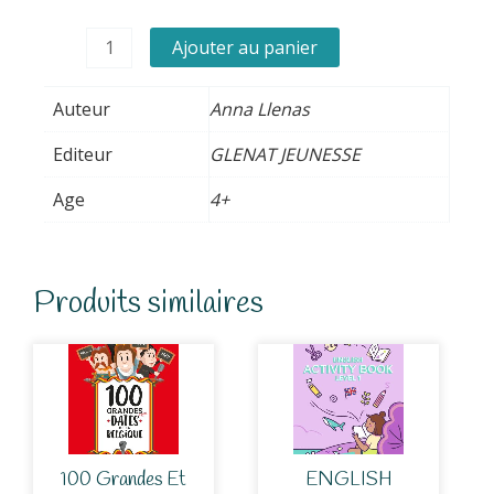
de
La
Ajouter au panier
couleur
des
Auteur
Anna Llenas
émotions
-
Editeur
GLENAT JEUNESSE
Un
Age
4+
livre
tout
animé
Produits similaires
100 Grandes Et
ENGLISH