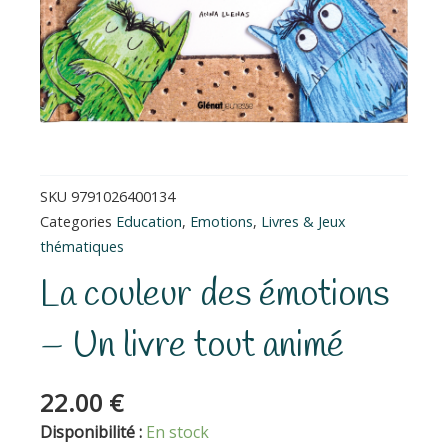
SKU
9791026400134
Categories
Education
,
Emotions
,
Livres & Jeux
thématiques
La couleur des émotions
– Un livre tout animé
22.00
€
quantité
Disponibilité :
En stock