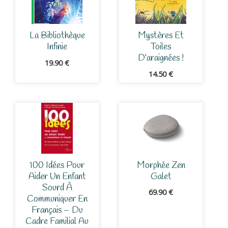
La Bibliothèque
Mystères Et
Infinie
Toiles
D’araignées !
19.90
€
14.50
€
100 Idées Pour
Morphée Zen
Aider Un Enfant
Galet
Sourd À
69.90
€
Communiquer En
Français – Du
Cadre Familial Au