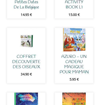
Petites Dates
ACTIVITY
De La Belgique
BOOK L1
14.95
€
15.00
€
COFFRET
AZURO – UN
DECOUVERTE
CADEAU
DES OISEAUX
MAGIQUE
POUR MAMAN
34.90
€
5.95
€