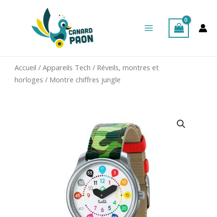
Aller
Main
au
Menu
contenu
Accueil
/
Appareils Tech
/
Réveils, montres et
horloges
/ Montre chiffres jungle