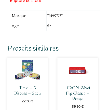
Rupture de stock
Marque
TWISTITI
Age
6+
Produits similaires
Timio – 5
LEXON Réveil
Disques – Set 3
Flip Classic –
Rouge
22.50
€
39.90
€