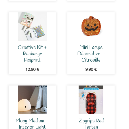
Creative Kit +
Mini Lampe
Recharge
Décorative –
Pixiprint
Citrouille
12.90
€
9.90
€
Moby Medium –
Zipgrips Red
Interior Light
Tarten