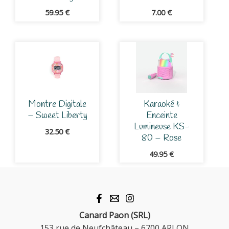
59.95
€
7.00
€
Montre Digitale
Karaoké &
– Sweet Liberty
Enceinte
Lumineuse KS-
32.50
€
80 – Rose
49.95
€
Canard Paon (SRL)
153 rue de Neufchâteau – 6700 ARLON