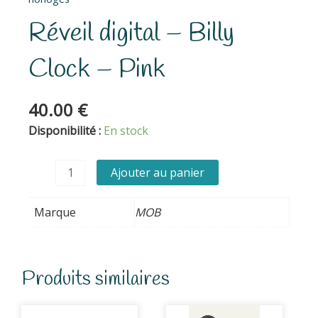
Réveil digital – Billy
Clock – Pink
40.00
€
quantité
Disponibilité :
En stock
de
Réveil
Ajouter au panier
digital
-
Marque
MOB
Billy
Clock
-
Pink
Produits similaires