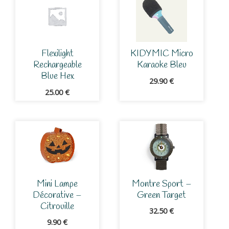
Flexilight
KIDYMIC Micro
Rechargeable
Karaoke Bleu
Blue Hex
29.90
€
25.00
€
Mini Lampe
Montre Sport –
Décorative –
Green Target
Citrouille
32.50
€
9.90
€