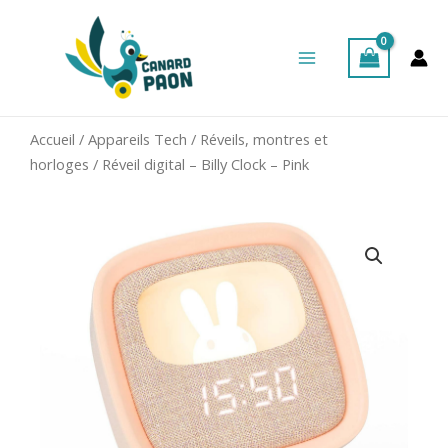
Aller
Main
au
Menu
contenu
Accueil
/
Appareils Tech
/
Réveils, montres et
horloges
/ Réveil digital – Billy Clock – Pink