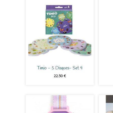
Timio – 5 Disques- Set 4
22.50
€