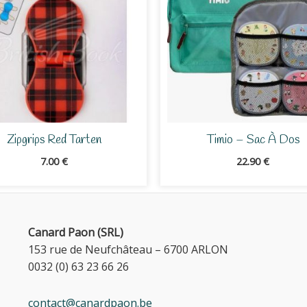
Zipgrips Red Tarten
Timio – Sac À Dos
7.00
€
22.90
€
Canard Paon (SRL)
153 rue de Neufchâteau – 6700 ARLON
0032 (0) 63 23 66 26
contact@canardpaon.be