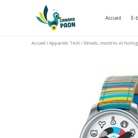
Aller
au
Accueil
E-
contenu
Accueil
/
Appareils Tech
/
Réveils, montres et horlo