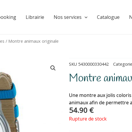
booking
Librairie
Nos services
Catalogue
N
ges
/ Montre animaux originale
SKU
5430000330442
Categori
Montre animaux
Une montre aux jolis coloris
animaux afin de permettre a
54.90
€
Rupture de stock