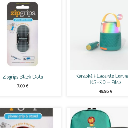
Karaoké & Enceinte Lumin
Zipgrips Black Dots
KS-80 – Bleu
7.00
€
49.95
€