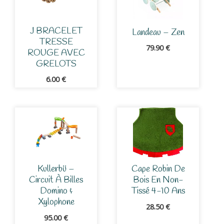
J BRACELET
Landeau – Zen
TRESSE
79.90
€
ROUGE AVEC
GRELOTS
6.00
€
Kullerbü –
Cape Robin De
Circuit À Billes
Bois En Non-
Domino &
Tissé 4-10 Ans
Xylophone
28.50
€
95.00
€