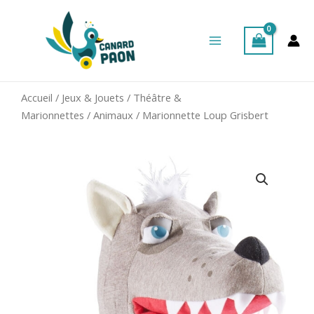
Aller
Main
au
Menu
contenu
Accueil
/
Jeux & Jouets
/
Théâtre &
Marionnettes
/
Animaux
/ Marionnette Loup Grisbert