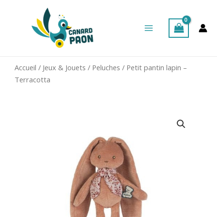
Aller
Main
au
Menu
contenu
Accueil
/
Jeux & Jouets
/
Peluches
/ Petit pantin lapin –
Terracotta