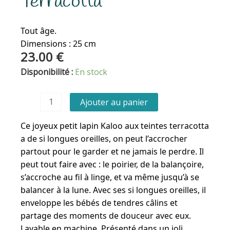
Terracotta
Tout âge.
Dimensions : 25 cm
23.00
€
quantité
Disponibilité :
En stock
de
Petit
Ajouter au panier
pantin
lapin
Ce joyeux petit lapin Kaloo aux teintes terracotta
-
a de si longues oreilles, on peut l’accrocher
Terracotta
partout pour le garder et ne jamais le perdre. Il
peut tout faire avec : le poirier, de la balançoire,
s’accroche au fil à linge, et va même jusqu’à se
balancer à la lune. Avec ses si longues oreilles, il
enveloppe les bébés de tendres câlins et
partage des moments de douceur avec eux.
Lavable en machine. Présenté dans un joli