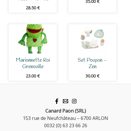
35.00
€
28.50
€
Marionnette Roi
Set Poupon –
Grenouille
Zen
23.00
€
30.00
€
Canard Paon (SRL)
153 rue de Neufchâteau – 6700 ARLON
0032 (0) 63 23 66 26