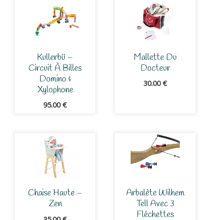
Kullerbü –
Mallette Du
Circuit À Billes
Docteur
Domino &
30.00
€
Xylophone
95.00
€
Chaise Haute –
Arbalète Wilhem
Zen
Tell Avec 3
Fléchettes
35.00
€