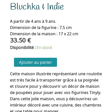
Bluchka & Indie
A partir de 4 ans à 9 ans.
Dimension de la figurine : 7,5 cm
Dimension de la maison : 17 x 22 cm
33.50
€
quantité
Disponibilité :
En stock
de
Tinyly
Ajouter au panier
-
Maison
Cette maison illustrée représentant une roulotte
de
est très facile à transporter grâce à sa poignée
Bluchka
et s’ouvre pour y découvrir un décor de maison
&
de poupées pour jouer avec vos figurines Tinyly.
Indie
Dans cette jolie maison, vous y découvrirez un
intérieur décoré avec une cuisine, des chambres
et une table pour manger.