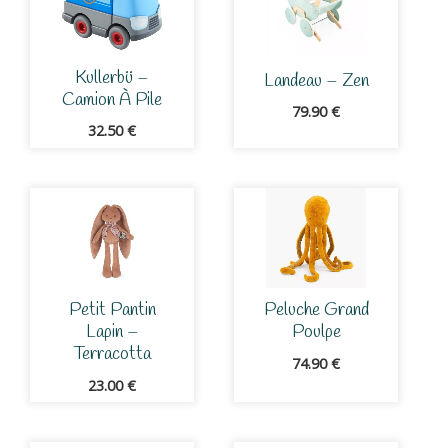
Kullerbü –
Landeau – Zen
Camion À Pile
79.90
€
32.50
€
Petit Pantin
Peluche Grand
Lapin –
Poulpe
Terracotta
74.90
€
23.00
€