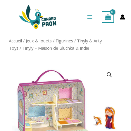
Aller
Main
au
Menu
contenu
Accueil
/
Jeux & Jouets
/
Figurines
/
Tinyly & Arty
Toys
/ Tinyly – Maison de Bluchka & Indie