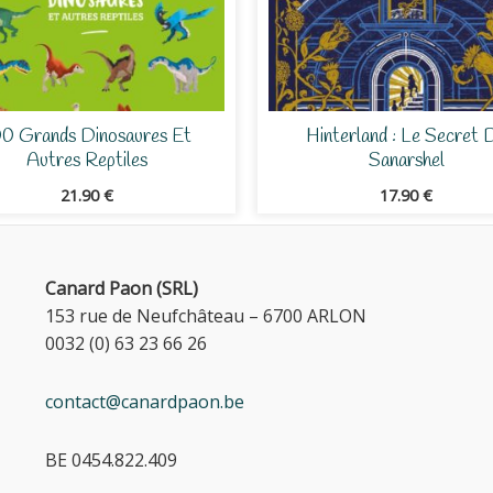
00 Grands Dinosaures Et
Hinterland : Le Secret 
Autres Reptiles
Sanarshel
21.90
€
17.90
€
Canard Paon (SRL)
153 rue de Neufchâteau – 6700 ARLON
0032 (0) 63 23 66 26
contact@canardpaon.be
BE 0454.822.409