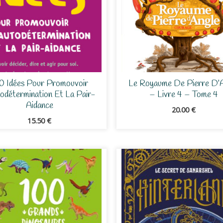
0 Idées Pour Promouvoir
Le Royaume De Pierre D’
todétermination Et La Pair-
– Livre 4 – Tome 4
Aidance
20.00
€
15.50
€