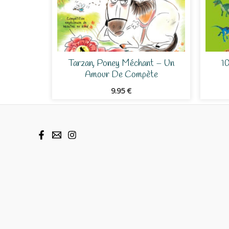
Tarzan, Poney Méchant – Un
1
Amour De Compète
9.95
€