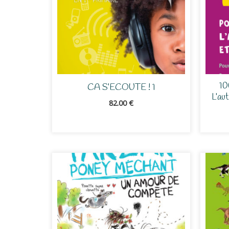
10
CA S’ECOUTE ! 1
L’au
82.00
€