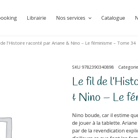
booking
Librairie
Nos services
Catalogue
N
l de l’Histoire raconté par Ariane & Nino – Le féminisme – Tome 34
SKU
9782390340898
Categori
Le fil de l’His
& Nino – Le f
Nino boude, car il estime qu
de jouer à la tablette. Ariane
par de la revendication expli