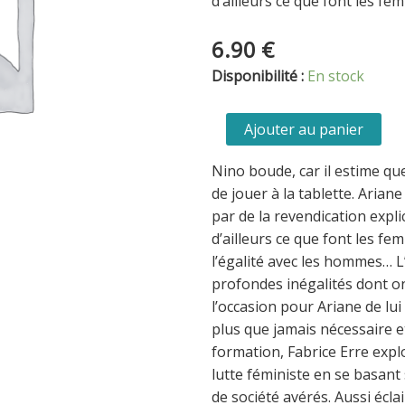
d’ailleurs ce que font les f
6.90
€
quantité
Disponibilité :
En stock
de
Le
Ajouter au panier
fil
de
Nino boude, car il estime qu
l'Histoire
de jouer à la tablette. Ariane
raconté
par de la revendication expli
par
d’ailleurs ce que font les f
Ariane
l’égalité avec les hommes… L
&
profondes inégalités dont ont
Nino
l’occasion pour Ariane de lu
-
plus que jamais nécessaire et
Le
formation, Fabrice Erre expl
féminisme
lutte féministe en se basant 
-
de société avérés. Aussi écl