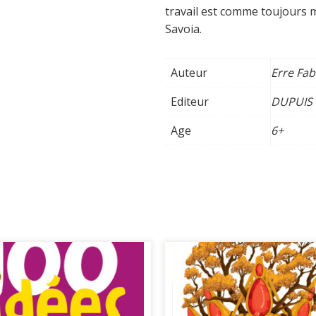
Tome
travail est comme toujours m
34
Savoia.
Auteur
Erre Fab
Editeur
DUPUIS
Age
6+