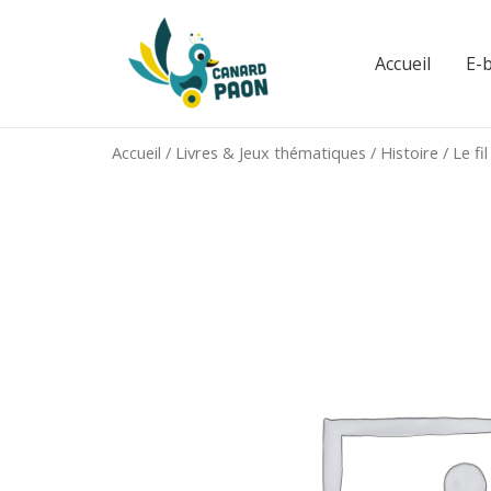
Aller
au
Accueil
E-
contenu
Accueil
/
Livres & Jeux thématiques
/
Histoire
/ Le fi