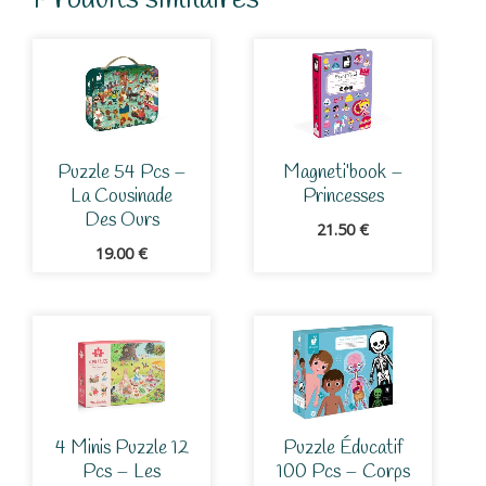
Puzzle 54 Pcs –
Magneti’book –
La Cousinade
Princesses
Des Ours
21.50
€
19.00
€
4 Minis Puzzle 12
Puzzle Éducatif
Pcs – Les
100 Pcs – Corps