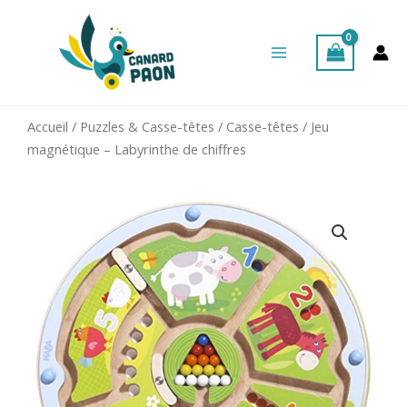
Aller
Main
au
Menu
contenu
Accueil
/
Puzzles & Casse-têtes
/
Casse-têtes
/ Jeu
magnétique – Labyrinthe de chiffres