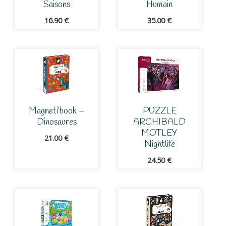
Saisons
Humain
16.90
€
35.00
€
Magneti’book –
PUZZLE
Dinosaures
ARCHIBALD
MOTLEY
21.00
€
Nightlife
24.50
€