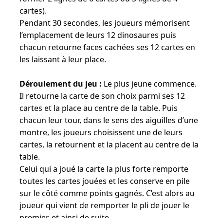
cartes).
Pendant 30 secondes, les joueurs mémorisent
l’emplacement de leurs 12 dinosaures puis
chacun retourne faces cachées ses 12 cartes en
les laissant à leur place.
Déroulement du jeu :
Le plus jeune commence.
Il retourne la carte de son choix parmi ses 12
cartes et la place au centre de la table. Puis
chacun leur tour, dans le sens des aiguilles d’une
montre, les joueurs choisissent une de leurs
cartes, la retournent et la placent au centre de la
table.
Celui qui a joué la carte la plus forte remporte
toutes les cartes jouées et les conserve en pile
sur le côté comme points gagnés. C’est alors au
joueur qui vient de remporter le pli de jouer le
premier, et ainsi de suite.