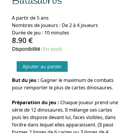
Batasaurus
A partir de 5 ans
Nombres de joueurs : De 2 à 4 joueurs
Durée de jeu : 10 minutes
8.90
€
quantité
Disponibilité :
En stock
de
Jeu
Ajouter au panier
de
cartes
But du jeu :
Gagner le maximum de combats
-
pour remporter le plus de cartes dinosaures.
Batasaurus
Préparation du jeu :
Chaque joueur prend une
série de 12 dinosaures. Il mélange ses cartes
puis les dispose devant lui, faces visibles, dans
l’ordre dans lequel elles apparaissent. (Il peut
former 2 lignes de 6 cartes ou 3 lignes de 4