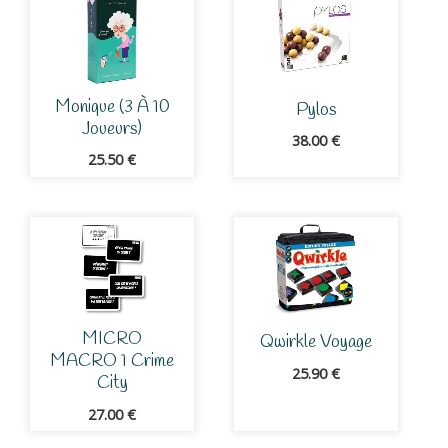
Monique (3 À 10
Pylos
Joueurs)
38.00
€
25.50
€
MICRO
Qwirkle Voyage
MACRO 1 Crime
25.90
€
City
27.00
€