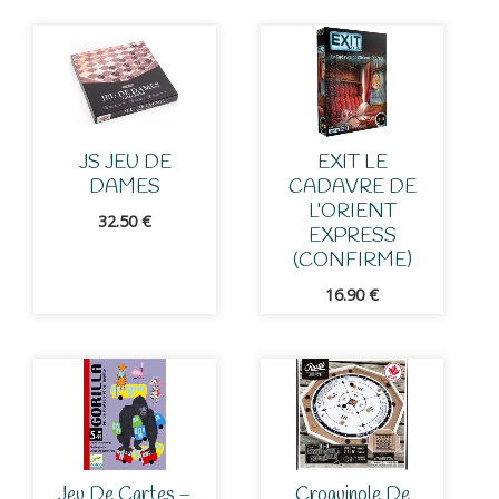
JS JEU DE
EXIT LE
DAMES
CADAVRE DE
L’ORIENT
32.50
€
EXPRESS
(CONFIRME)
16.90
€
Jeu De Cartes –
Croquinole De