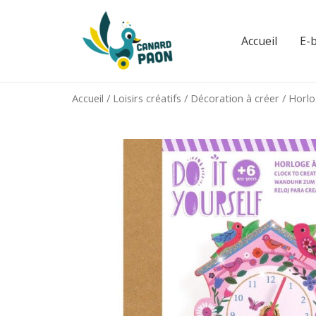
Aller
au
Accueil
E-
contenu
Accueil
/
Loisirs créatifs
/
Décoration à créer
/ Horlo