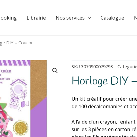
booking
Librairie
Nos services
Catalogue
N
ge DIY – Coucou
SKU
3070900079793
Categori
Horloge DIY 
Un kit créatif pour créer un
de 100 décalcomanies et acc
A l’aide d’un crayon, l’enfan
sur les 3 pièces en carton ré
place les fils agrémentés de 