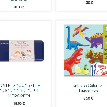
4.50
€
20.90
€
BOITE D’AQUARELLE
Pantins À Colorier –
AUJOURD’HUI C’EST
Dinosaures
MERCREDI
8.50
€
19.90
€