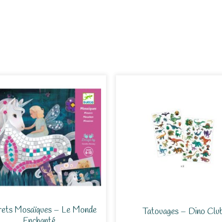
rets Mosaïques – Le Monde
Tatouages – Dino Clu
Enchanté