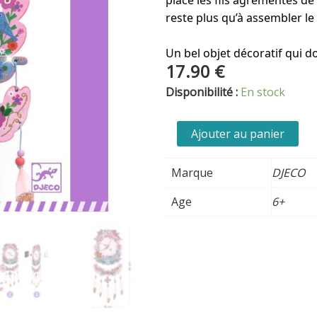
reste plus qu’à assembler l
Un bel objet décoratif qui d
17.90
€
quantité
Disponibilité :
En stock
de
Horloge
Ajouter au panier
DIY
-
Marque
DJECO
Coucou
Age
6+