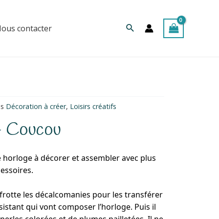
Rechercher
ous contacter
es
Décoration à créer
,
Loisirs créatifs
– Coucou
e horloge à décorer et assembler avec plus
essoires.
t frotte les décalcomanies pour les transférer
sistant qui vont composer l’horloge. Puis il
perles colorées et de plumes pailletées. Il ne