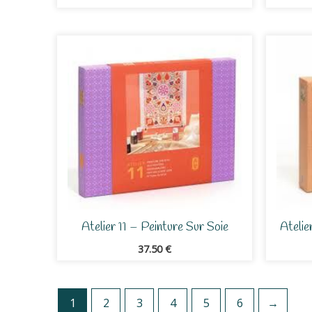
Atelier 11 – Peinture Sur Soie
Ateli
37.50
€
1
2
3
4
5
6
→