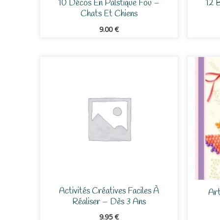
10 Décos En Palstique Fou –
12 
Chats Et Chiens
9.00
€
Activités Créatives Faciles À
Art
Réaliser – Dès 3 Ans
9.95
€