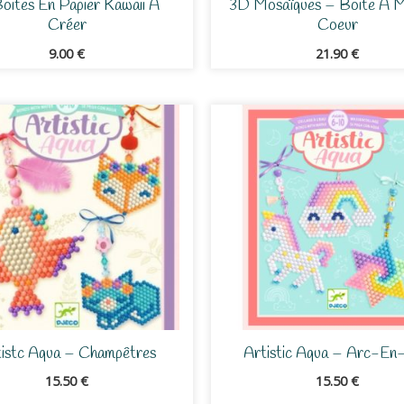
Boites En Papier Kawaii À
3D Mosaïques – Boite À M
Créer
Coeur
9.00
€
21.90
€
istc Aqua – Champêtres
Artistic Aqua – Arc-En-
15.50
€
15.50
€