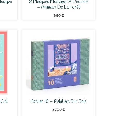
usique
8 Masques Mosaique À Décorer
– Animaux De La Forêt
9.90
€
Ciel
Atelier 10 – Peinture Sur Soie
37.50
€