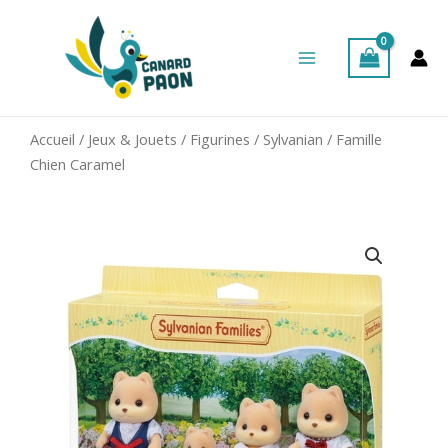
Aller
Main
au
Menu
contenu
Accueil
/
Jeux & Jouets
/
Figurines
/
Sylvanian
/ Famille
Chien Caramel