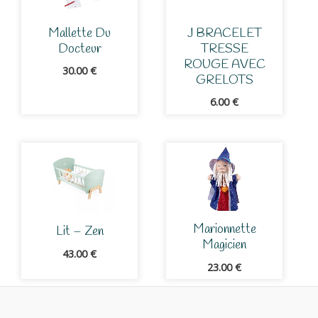
Mallette Du
J BRACELET
Docteur
TRESSE
ROUGE AVEC
30.00
€
GRELOTS
6.00
€
Marionnette
Lit – Zen
Magicien
43.00
€
23.00
€