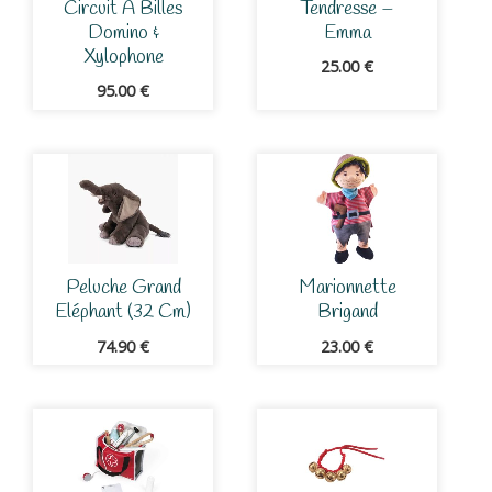
Circuit À Billes
Tendresse –
Domino &
Emma
Xylophone
25.00
€
95.00
€
Peluche Grand
Marionnette
Eléphant (32 Cm)
Brigand
74.90
€
23.00
€