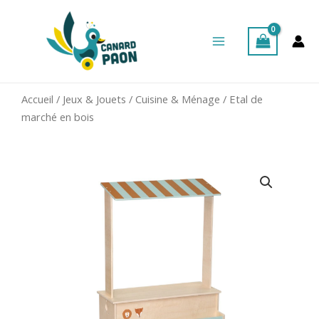
Aller
Main
au
Menu
contenu
Accueil
/
Jeux & Jouets
/
Cuisine & Ménage
/ Etal de
marché en bois