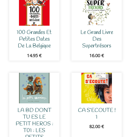
100 Grandes Et
Le Grand Livre
Petites Dates
Des
De La Belgique
Supertrésors
14.95
€
16.00
€
LA BD DONT
CA S’ECOUTE !
TU ES LE
1
PETIT HEROS :
82.00
€
T01 : LES