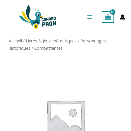
Aller
Main
au
Menu
contenu
Accueil
/
Livres & Jeux thématiques
/
Personnages
historiques
/ Combattantes !