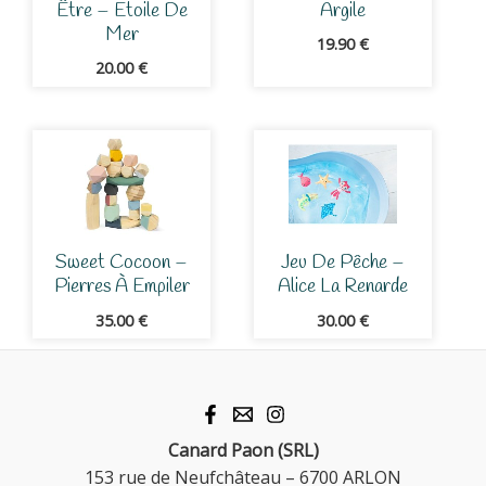
Être – Etoile De
Argile
Mer
19.90
€
20.00
€
Sweet Cocoon –
Jeu De Pêche –
Pierres À Empiler
Alice La Renarde
35.00
€
30.00
€
Canard Paon (SRL)
153 rue de Neufchâteau – 6700 ARLON