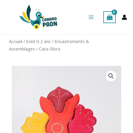
Aller
Main
au
Menu
contenu
Accueil
/
Eveil 0-2 ans
/
Encastrements &
Assemblages
/ Casa Glora