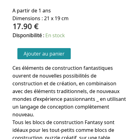
A partir de 1 ans
Dimensions : 21 x 19 cm
17.90
€
quantité
Disponibilité :
En stock
de
Casa
Ajouter au panier
Glora
Ces éléments de construction fantastiques
ouvrent de nouvelles possibilités de
construction et de création, en combinaison
avec des éléments traditionnels, de nouveaux
mondes d’expérience passionnants _ en utilisant
un langage de conception complètement
nouveau.
Tous les blocs de construction Fantasy sont
idéaux pour les tout-petits comme blocs de
construction, puzzle créatif, sur une table