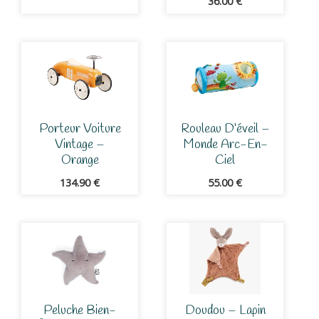
36.00
€
Porteur Voiture
Rouleau D’éveil –
Vintage –
Monde Arc-En-
Orange
Ciel
134.90
€
55.00
€
Peluche Bien-
Doudou – Lapin