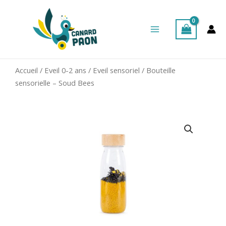
Aller
Main
au
Menu
contenu
Accueil
/
Eveil 0-2 ans
/
Eveil sensoriel
/ Bouteille
sensorielle – Soud Bees