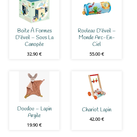
Boite À Formes
Rouleau D’éveil –
D’éveil – Sous La
Monde Arc-En-
Canopée
Ciel
32.90
€
55.00
€
Doudou – Lapin
Chariot Lapin
Argile
42.00
€
19.90
€