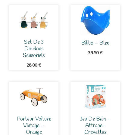
Set De 3
Bilibo – Bleu
Doudous
39.50
€
Sensoriels
28.00
€
Porteur Voiture
Jeu De Bain –
Vintage –
Attrape-
Orange
Crevettes