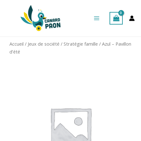
Aller
Main
au
Menu
contenu
Accueil
/
Jeux de société
/
Stratégie famille
/ Azul – Pavillon
d’été