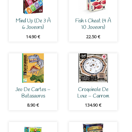
Mind Up (de 3 À
Fish & Cheat (4 À
6 Joueurs)
10 Joueurs)
14.90
€
22.50
€
Jeu De Cartes –
Croquinole De
Batasaurus
Luxe – Carrom
8.90
€
134.90
€