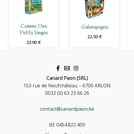
Comme Des
Galerapagos
Petits Singes
22.50
€
23.90
€
Canard Paon (SRL)
153 rue de Neufchâteau – 6700 ARLON
0032 (0) 63 23 66 26
contact@canardpaon.be
BE 0454.822.409