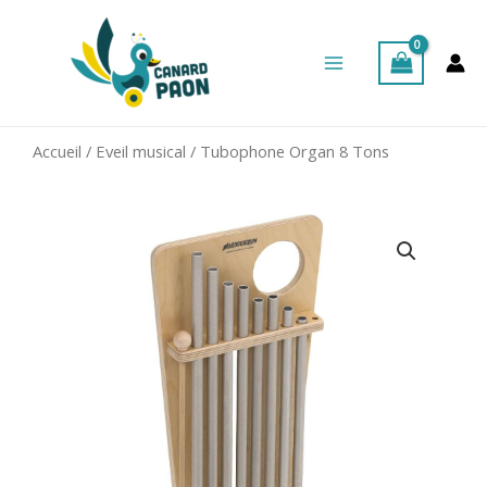
Aller
Main
au
Menu
contenu
Accueil
/
Eveil musical
/ Tubophone Organ 8 Tons