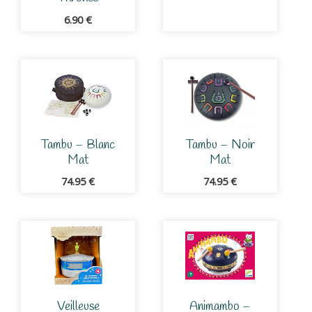
6.90
€
Tambu – Blanc
Tambu – Noir
Mat
Mat
74.95
€
74.95
€
Veilleuse
Animambo –