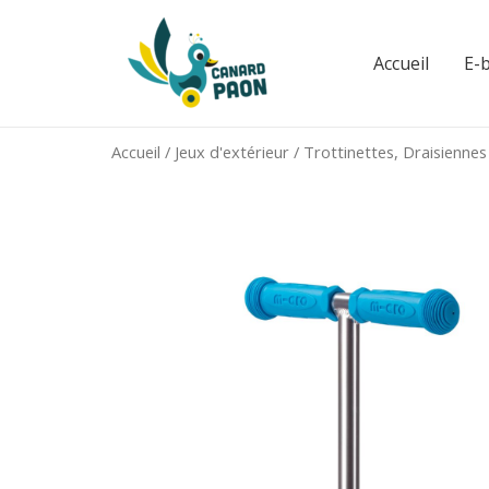
Aller
au
Accueil
E-
contenu
Accueil
/
Jeux d'extérieur
/
Trottinettes, Draisiennes