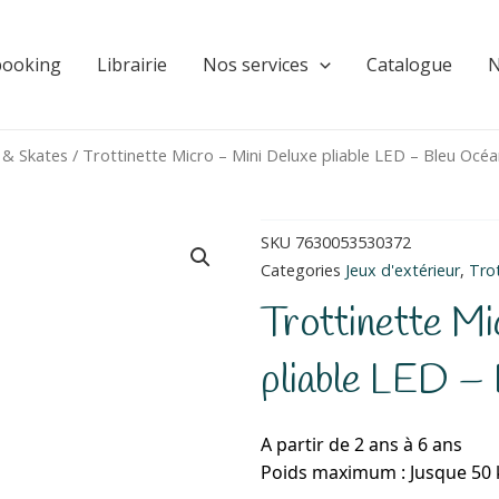
booking
Librairie
Nos services
Catalogue
N
 & Skates
/ Trottinette Micro – Mini Deluxe pliable LED – Bleu Océ
SKU
7630053530372
Categories
Jeux d'extérieur
,
Trot
Trottinette Mi
pliable LED –
A partir de 2 ans à 6 ans
Poids maximum : Jusque 50 