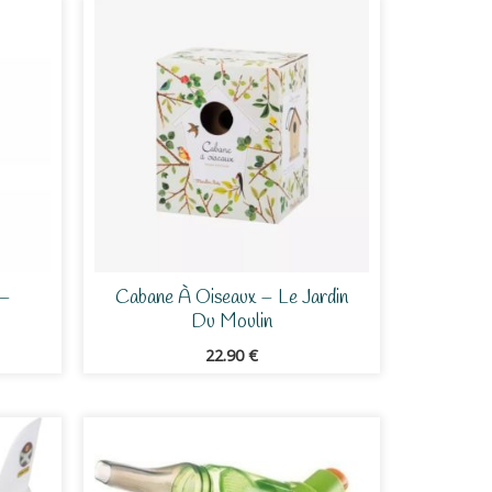
 –
Cabane À Oiseaux – Le Jardin
Du Moulin
22.90
€