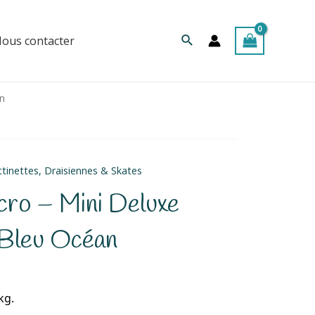
Rechercher
ous contacter
an
tinettes, Draisiennes & Skates
cro – Mini Deluxe
 Bleu Océan
kg.