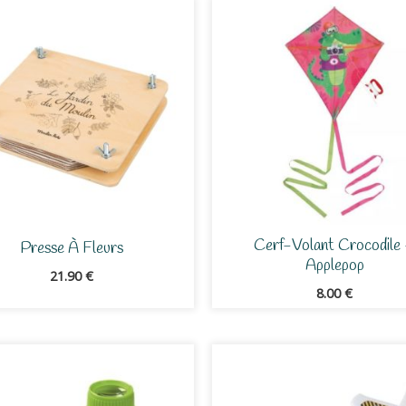
Cerf-Volant Crocodile
Presse À Fleurs
Applepop
21.90
€
8.00
€