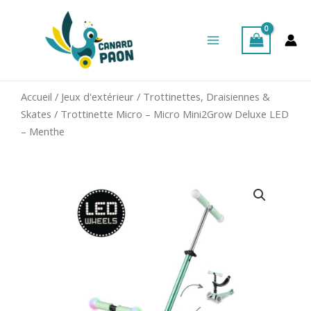
Aller
Main
au
Menu
contenu
Accueil
/
Jeux d'extérieur
/
Trottinettes, Draisiennes &
Skates
/ Trottinette Micro – Micro Mini2Grow Deluxe LED
– Menthe