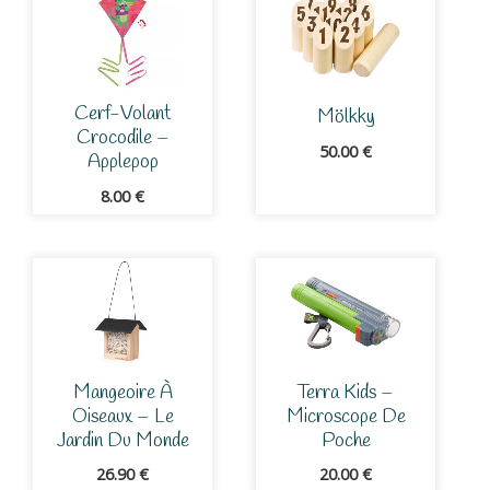
Cerf-Volant
Mölkky
Crocodile –
50.00
€
Applepop
8.00
€
Mangeoire À
Terra Kids –
Oiseaux – Le
Microscope De
Jardin Du Monde
Poche
26.90
€
20.00
€