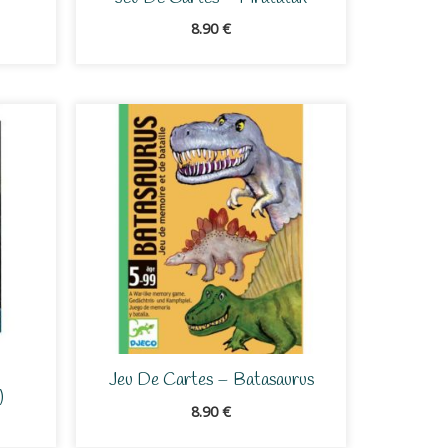
8.90
€
Jeu De Cartes – Batasaurus
)
8.90
€