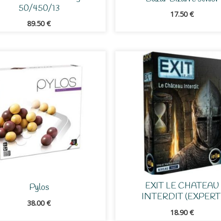
50/450/13
17.50
€
89.50
€
EXIT LE CHATEAU
Pylos
INTERDIT (EXPERT
38.00
€
18.90
€