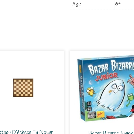
Age
6+
ateau D’échecs En Noyer
Bazar Bizarre Junior