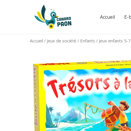
Aller
au
Accueil
E-
contenu
Accueil
/
Jeux de société
/
Enfants
/
Jeux enfants 5-7