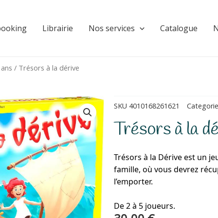
booking
Librairie
Nos services
Catalogue
N
 ans
/ Trésors à la dérive
SKU
4010168261621
Categori
Trésors à la dé
Trésors à la Dérive est un j
famille, où vous devrez ré
l’emporter.
De 2 à 5 joueurs.