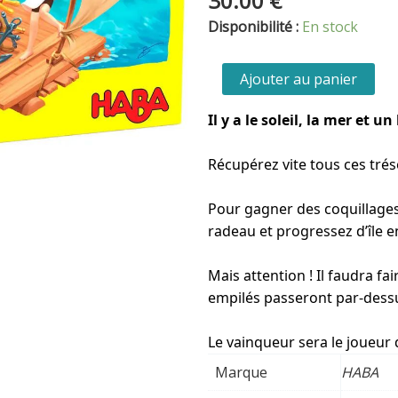
30.00
€
quantité
Disponibilité :
En stock
de
Trésors
Ajouter au panier
à
la
Il y a le soleil, la mer et un
dérive
Récupérez vite tous ces trés
Pour gagner des coquillages
radeau et progressez d’île en
Mais attention ! Il faudra fa
empilés passeront par-dessu
Le vainqueur sera le joueur 
Marque
HABA