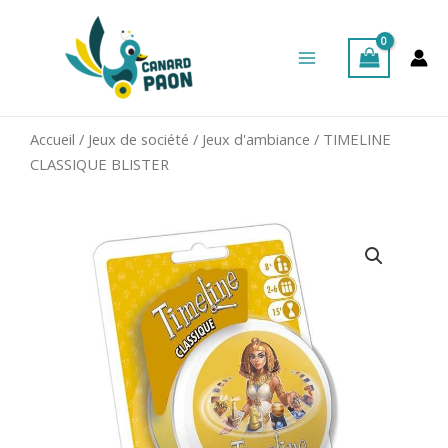
Aller
Main
au
Menu
contenu
Accueil
/
Jeux de société
/
Jeux d'ambiance
/ TIMELINE
CLASSIQUE BLISTER