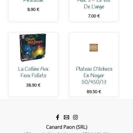
Piratatak
Adv. 3 – Le Vol
De L’ange
8.90
€
7.00
€
La Colline Aux
Plateau D’échecs
Feux Follets
En Noyer
50/450/13
38.90
€
89.50
€
Canard Paon (SRL)