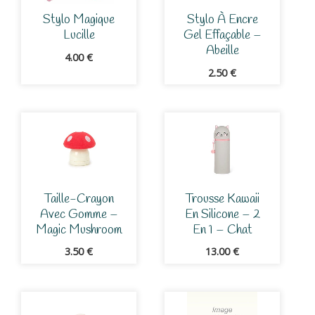
Stylo Magique
Stylo À Encre
Lucille
Gel Effaçable –
Abeille
4.00
€
2.50
€
Taille-Crayon
Trousse Kawaii
Avec Gomme –
En Silicone – 2
Magic Mushroom
En 1 – Chat
3.50
€
13.00
€