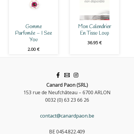
Gomme
Mon Calendrier
Parfumée – I See
En Tissu Loup
You
36.95
€
2.00
€
Canard Paon (SRL)
153 rue de Neufchâteau – 6700 ARLON
0032 (0) 63 23 66 26
contact@canardpaon.be
BE 0454.822.409