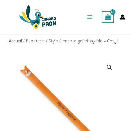
Aller
Main
au
Menu
contenu
Accueil
/
Papeterie
/ Stylo à encore gel effaçable – Corgi