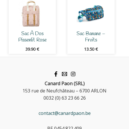
Sac À Dos
Sac Banane –
Pissenlit Rose
Fruits
39.90
€
13.50
€
Canard Paon (SRL)
153 rue de Neufchâteau – 6700 ARLON
0032 (0) 63 23 66 26
contact@canardpaon.be
BE 0454.822.409