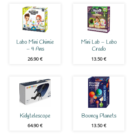
Labo Mini Chimie
Mini Lab – Labo
– 4 Ans
Crado
26.90
€
13.50
€
Kidytelescope
Bouncy Planets
64.90
€
13.50
€