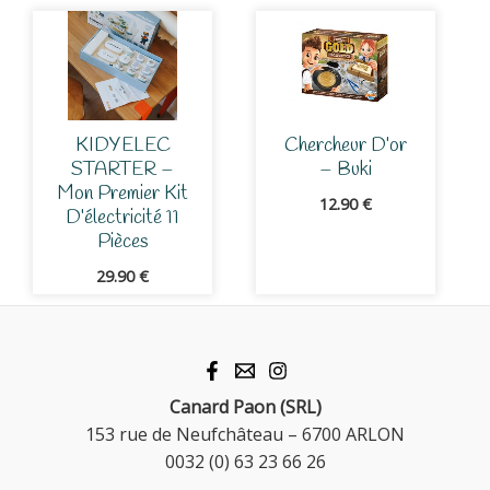
KIDYELEC
Chercheur D’or
STARTER –
– Buki
Mon Premier Kit
12.90
€
D’électricité 11
Pièces
29.90
€
Canard Paon (SRL)
153 rue de Neufchâteau – 6700 ARLON
0032 (0) 63 23 66 26